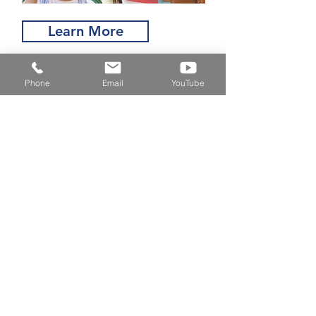
Learn More
Phone
Email
YouTube
Acción de Gracias
Thanksgiving
Join Now