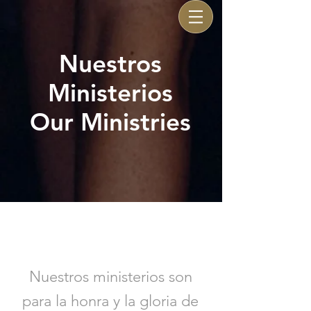
Nuestros
Ministerios
Our Ministries
WO
RK
Nuestros ministerios son
para la honra y la gloria de